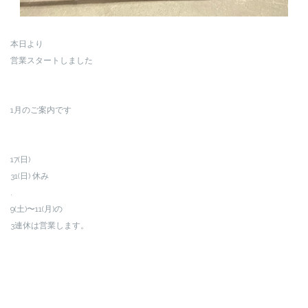
本日より
営業スタートしました
1月のご案内です
17(日)
31(日) 休み
.
9(土)〜11(月)の
3連休は営業します。