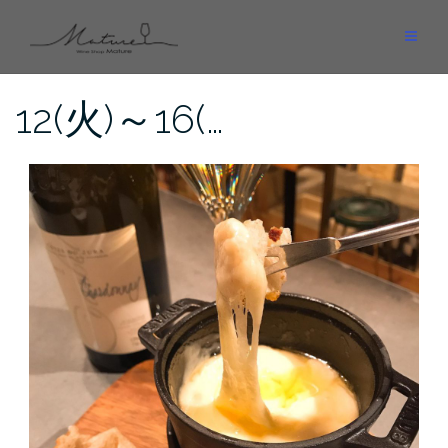
Skip
to
content
12(火)～16(…